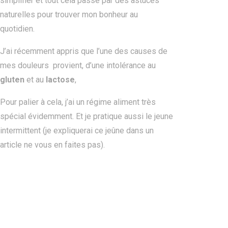
simplifier et tout cela passe par des astuces
naturelles pour trouver mon bonheur au
quotidien.
J’ai récemment appris que l’une des causes de
mes douleurs provient, d’une intolérance au
gluten
et au
lactose
,
Pour palier à cela, j’ai un régime aliment très
spécial évidemment. Et je pratique aussi le jeune
intermittent (je expliquerai ce jeûne dans un
article ne vous en faites pas).