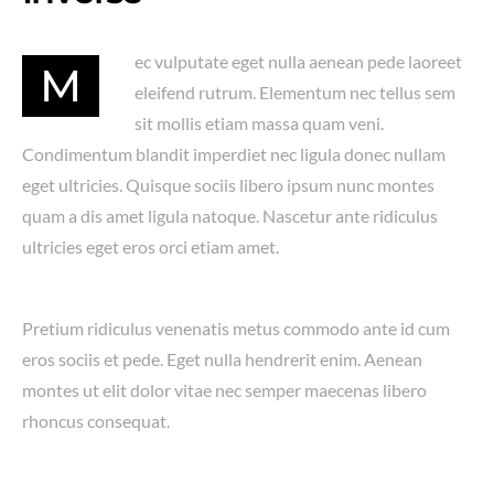
ec vulputate eget nulla aenean pede laoreet
M
eleifend rutrum. Elementum nec tellus sem
sit mollis etiam massa quam veni.
Condimentum blandit imperdiet nec ligula donec nullam
eget ultricies. Quisque sociis libero ipsum nunc montes
quam a dis amet ligula natoque. Nascetur ante ridiculus
ultricies eget eros orci etiam amet.
Pretium ridiculus venenatis metus commodo ante id cum
eros sociis et pede. Eget nulla hendrerit enim. Aenean
montes ut elit dolor vitae nec semper maecenas libero
rhoncus consequat.