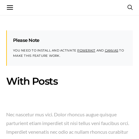
Please Note
YOU NEED TO INSTALL AND ACTIVATE
POWERKIT
AND
CANVAS
TO
MAKE THIS FEATURE WORK.
With Posts
Nec nascetur mus vici. Dolor rhoncus augue quisque
parturient etiam imperdiet sit nisi tellus veni faucibus orci.
Imperdiet venenatis nec odio ac nullam rhoncus curabitur