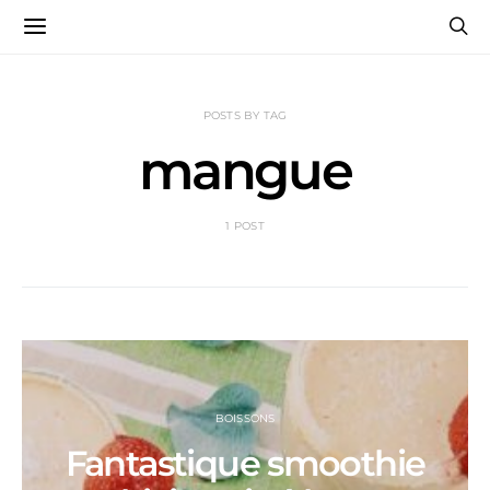
POSTS BY TAG
mangue
1 POST
BOISSONS
Fantastique smoothie