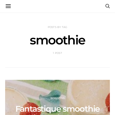
POSTS BY TAG
smoothie
1 POST
BOISSONS
Fantastique smoothie