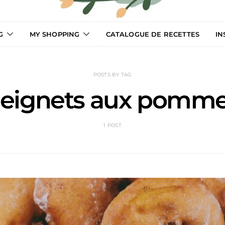
G
MY SHOPPING
CATALOGUE DE RECETTES
IN
LCooking
POSTS BY TAG
eignets aux pomm
1 POST