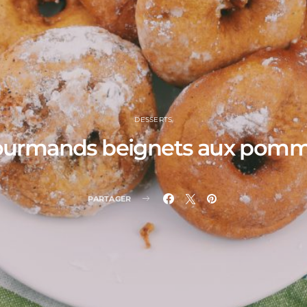
DESSERTS
urmands beignets aux pom
PARTAGER