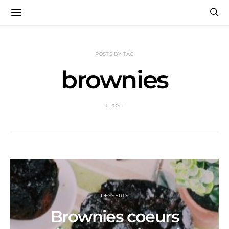
POSTS BY TAG
brownies
1 POST
DESSERTS
Brownies coeurs