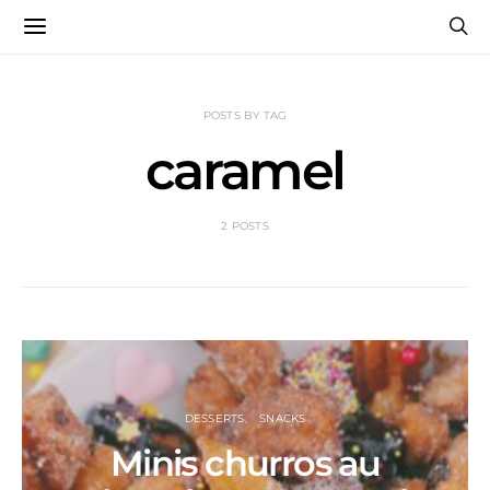
POSTS BY TAG
caramel
2 POSTS
DESSERTS
SNACKS
Minis churros au