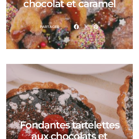
chocolat et caramel
PARTAGER
DESSERTS
Fondantes tartelettes
aux chocolats et