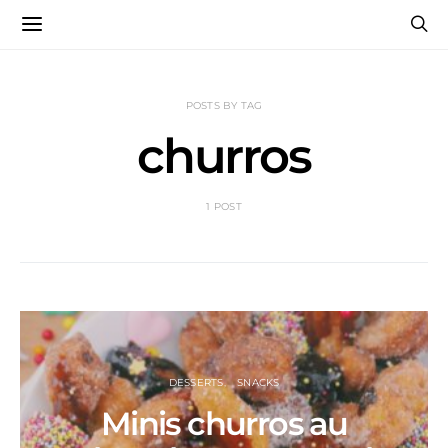
POSTS BY TAG
churros
1 POST
DESSERTS
SNACKS
Minis churros au