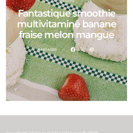
BOISSONS
Fantastique smoothie
multivitaminé banane
fraise melon mangue
PARTAGER
tous droits réservés Iamlcooking.com © 2022