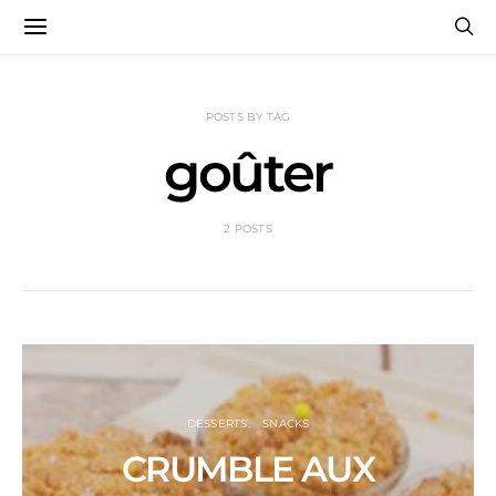
POSTS BY TAG
goûter
2 POSTS
DESSERTS
SNACKS
CRUMBLE AUX