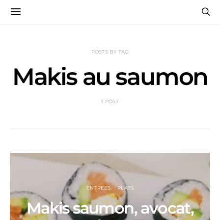
POSTS BY TAG
Makis au saumon
1 POST
ENTREES
PLATS
Makis saumon, avocat,