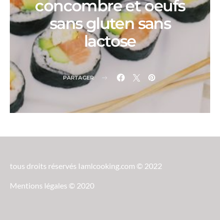
concombre et oeufs
sans gluten sans
lactose
PARTAGER
tous droits réservés Iamlcooking.com © 2022
Mentions légales © 2020