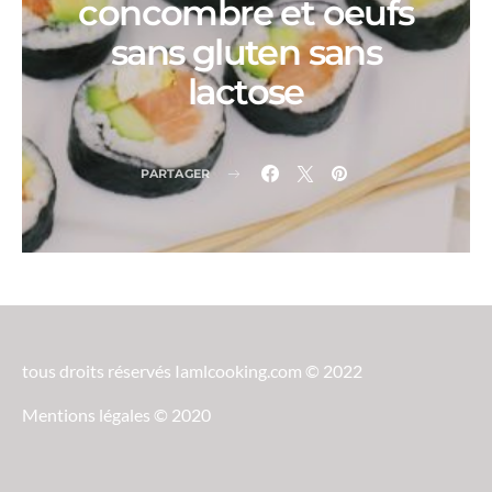
concombre et oeufs
sans gluten sans
lactose
PARTAGER
tous droits réservés Iamlcooking.com © 2022
Mentions légales © 2020