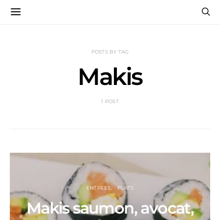
POSTS BY TAG
Makis
1 POST
ENTREES
PLATS
Makis saumon, avocat,