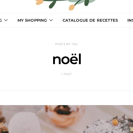
G
MY SHOPPING
CATALOGUE DE RECETTES
IN
LCooking
POSTS BY TAG
noël
1 POST