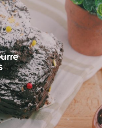
eurre
s