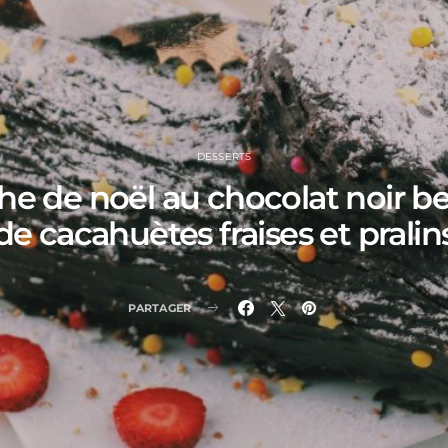
DESSERTS
e de noël au chocolat noir b
de cacahuètes fraises et pralin
PARTAGER