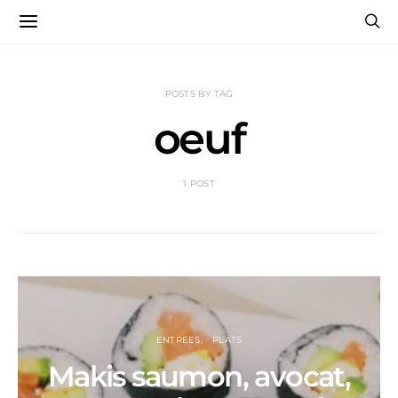
POSTS BY TAG
oeuf
1 POST
ENTREES
PLATS
Makis saumon, avocat,