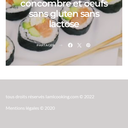
concombre et oeufs
sans gluten sans
lactose
PARTAGER
tous droits réservés Iamlcooking.com © 2022
Mentions légales © 2020