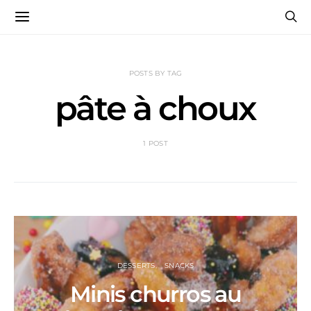
POSTS BY TAG
pâte à choux
1 POST
DESSERTS
SNACKS
Minis churros au