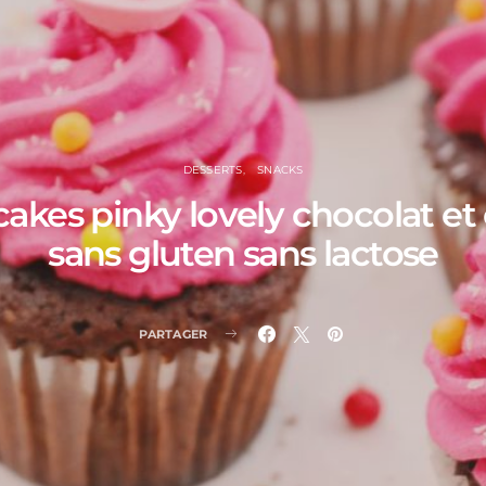
DESSERTS
SNACKS
akes pinky lovely chocolat et
sans gluten sans lactose
PARTAGER