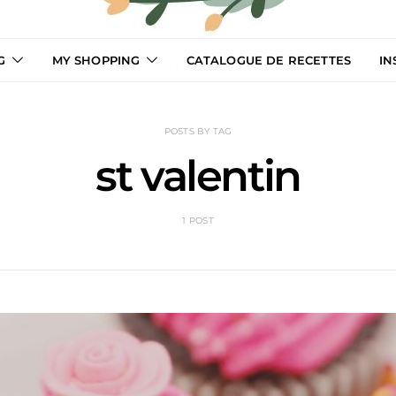
G
MY SHOPPING
CATALOGUE DE RECETTES
IN
LCooking
POSTS BY TAG
st valentin
1 POST