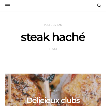
POSTS BY TAG
steak haché
1 POST
PLATS
Délicieux clubs