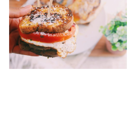
Ingrédients
8 tranches de pain de mie (sans gluten)
4 steaks (bio)
8 cuiilères à café de moutarde (sans lactose)
2 piments rouges (bio)
4 oeufs (bio)