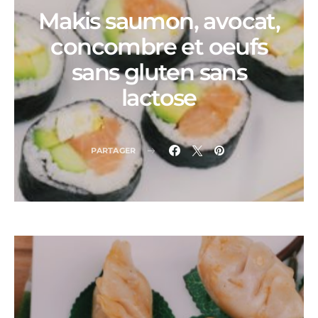
Makis saumon, avocat,
concombre et oeufs
sans gluten sans
lactose
PARTAGER