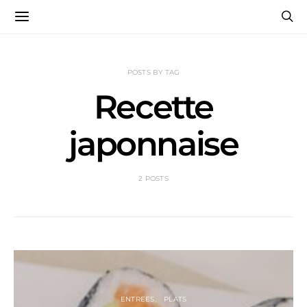
POSTS BY TAG
Recette
japonnaise
2 POSTS
ENTREES
PLATS