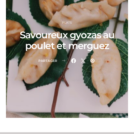
PLATS
Savoureux gyozas au
poulet et merguez
PARTAGER