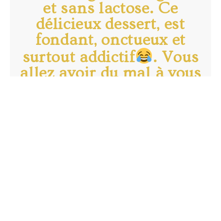
et sans lactose. Ce
délicieux dessert, est
fondant, onctueux et
surtout addictif
. Vous
allez avoir du mal à vous
arrêter une fois la
première bouchée
engloutie. C'est un
dessert parfait pour tous
types de fêtes. Dites-moi
ce que vous en pensez.
Temps de préparation 10 min
Temps de cuisson : 45 min